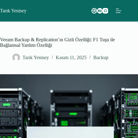
Skip
to
Tarık Yenisey
content
Veeam Backup & Replication’ın Gizli Özelliği: F1 Tuşu ile
Bağlamsal Yardım Özelliği
Tarık Yenisey
Kasım 11, 2025
Backup