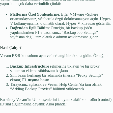
yapmaktan çok daha verimlidir çünkü:
Platforma Özel Yönlendirme
: Eğer VMware vSphere
ortamındaysanız, vSphere’a özgü dokümantasyon açılır. Hyper-
V kullanıyorsanız, otomatik olarak Hyper-V kılavuzu gösterilir.
Doğrudan İlgili Bölüm
: Örneğin, bir backup job’u
yapılandırırken F1’e basarsanız, “Backup Job Settings”
sayfasına değil, tam olarak o adımın açıklamasına gider.
Nasıl Çalışır?
Veeam B&R konsolunu açın ve herhangi bir ekrana gidin. Örneğin:
Backup Infrastructure
sekmesine tıklayın ve bir proxy
sunucusu ekleme sihirbazını başlatın.
Sihirbazın herhangi bir adımında (mesela “Proxy Settings”
ekranı)
F1 tuşuna basın
.
Tarayıcınız açılacak ve Veeam Help Center’da tam olarak
“Adding Backup Proxies” bölümü yüklenecek.
Bu süreç, Veeam’in UI bileşenlerini tarayarak aktif kontrolün (control)
ID’sini algılamasına dayanır. Arka planda: