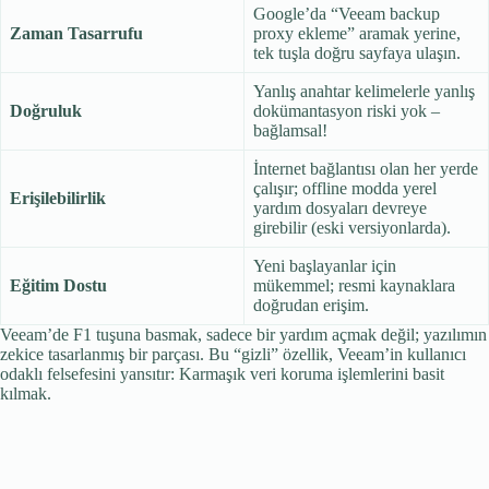
Google’da “Veeam backup
Zaman Tasarrufu
proxy ekleme” aramak yerine,
tek tuşla doğru sayfaya ulaşın.
Yanlış anahtar kelimelerle yanlış
Doğruluk
dokümantasyon riski yok –
bağlamsal!
İnternet bağlantısı olan her yerde
çalışır; offline modda yerel
Erişilebilirlik
yardım dosyaları devreye
girebilir (eski versiyonlarda).
Yeni başlayanlar için
Eğitim Dostu
mükemmel; resmi kaynaklara
doğrudan erişim.
Veeam’de F1 tuşuna basmak, sadece bir yardım açmak değil; yazılımın
zekice tasarlanmış bir parçası. Bu “gizli” özellik, Veeam’in kullanıcı
odaklı felsefesini yansıtır: Karmaşık veri koruma işlemlerini basit
kılmak.