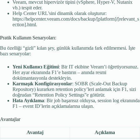
Veeam, mevcut hipervizör tipini (vSphere, Hyper-V, Nutanix
vb.) tespit eder.
Help Center URL’sini dinamik olarak oluşturur:
https://helpcenter.veeam.com/docs/backup/[platform]/[relevant_s
ection].html.
Pratik Kullanım Senaryoları:
Bu özelliği “gizli” kılan şey, günlük kullanımda fark edilmemesi. İşte
bazı senaryolar:
Yeni Kullanıcı Eğitimi
: Bir IT ekibine Veeam’i öğretiyorsunuz.
Her ayar ekranında F1’e bastırın – anında resmi
dokümantasyonla destekleyin.
Karmaşık Konfigürasyonlar
: SOBR (Scale-Out Backup
Repository) kurarken retention policy’leri anlamak için F1, sizi
doğrudan “Retention Policy Settings”e götürür.
Hata Ayıklama
: Bir job başarısız olduysa, session log ekranında
F1 – event ID’lerin açıklamalarına ulaşın.
Avantajlar
Avantaj
Açıklama