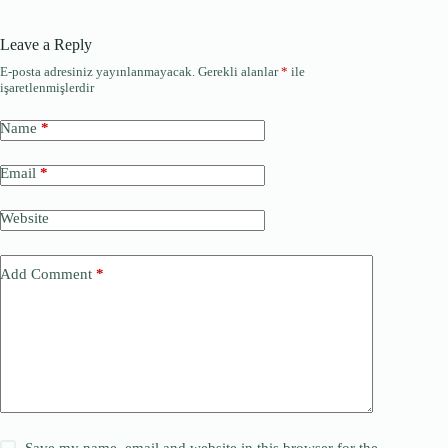
Leave a Reply
E-posta adresiniz yayınlanmayacak.
Gerekli alanlar
*
ile
işaretlenmişlerdir
Name
*
Email
*
Website
Add Comment
*
Save my name, email and website in this browser for the