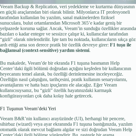
Veeam Backup & Replication, veri yedekleme ve kurtarma dünyasının
en güçlü araçlarından biri olarak bilinir. Milyonlarca IT profesyoneli
tarafından kullanılan bu yazılım, sanal makinelerden fiziksel
sunuculara, bulut ortamlarından Microsoft 365’e kadar geniş bir
yelpazede koruma sağlar. Ancak, Veeam’in sunduğu özellikler arasında
bazıları o kadar entegre ve sessizce çalışır ki, kullanıcılar tarafından
“gizli” olarak nitelendirilir. İşte tam bu noktada, kullanıcıların sıkça göz
ardı ettiği ama son derece pratik bir özellik devreye girer:
F1 tuşu ile
bağlamsal (context-sensitive) yardım sistemi
.
Bu makalede, Veeam’de bir ekranda F1 tuşuna basmanın Help
Center’daki ilgili bölümü doğrudan açtığını keşfeden bir kullanıcının
heyecanını temel alarak, bu özelliği derinlemesine inceleyeceğiz.
Özelliğin nasıl çalıştığını, tarihçesini, pratik kullanım senaryolarını,
avantajlarını ve hatta bazı ipuçlarını ele alacağız. Eğer Veeam
kullanıcısıysanız, bu “gizli” özellik hayatınızdaki karmaşık
konfigürasyonları çok daha kolay hale getirecek.
F1 Tuşunun Veeam’deki Yeri
Veeam B&R’nin kullanıcı arayüzünde (UI), herhangi bir pencere,
sihirbaz (wizard) veya ayar ekranında F1 tuşuna bastığınızda, yazılım
otomatik olarak mevcut bağlamı algılar ve sizi doğrudan Veeam Help
Center’daki ilgili bölüme yönlendirir. Bu, rastgele bir arama