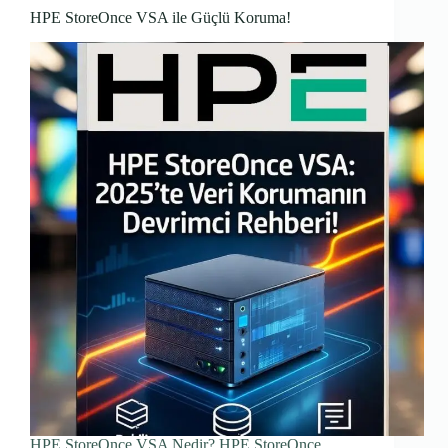
HPE StoreOnce VSA ile Güçlü Koruma!
HPE StoreOnce VSA Nedir? HPE StoreOnce