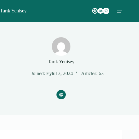
Skip
to
Tarık Yenisey
content
Tarık Yenisey
Joined: Eylül 3, 2024
Articles: 63